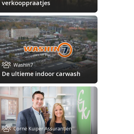
verkooppraatjes
Washin7
De ultieme indoor carwash
Corné Kuiper Assurantiën