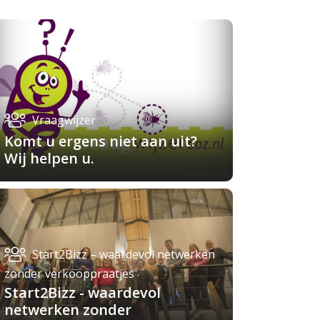
Vraagwijzer
Komt u ergens niet aan uit?
Wij helpen u.
Start2Bizz – waardevol netwerken
zonder verkooppraatjes
Start2Bizz - waardevol
netwerken zonder