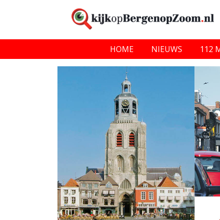
HOME
NIEUWS
112 