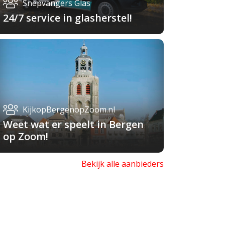
Snepvangers Glas
24/7 service in glasherstel!
KijkopBergenopZoom.nl
Weet wat er speelt in Bergen
op Zoom!
Bekijk alle aanbieders