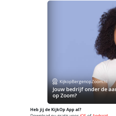
KijkopBergenopZoom.nl
Jouw bedrijf onder de a
op Zoom?
Heb jij de KijkOp App al?
Download nu gratis voor
iOS
of
Android
.