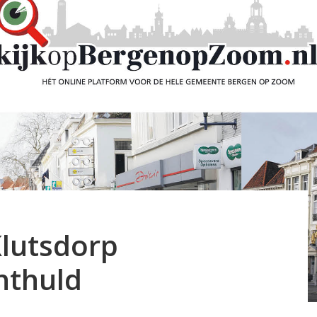
Klutsdorp
nthuld