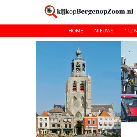
HOME
NIEUWS
112 