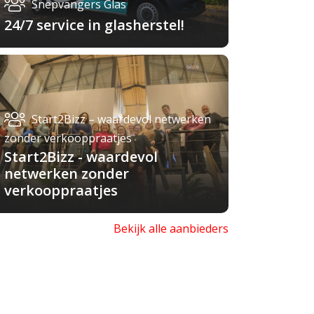
Snepvangers Glas
24/7 service in glasherstel!
Start2Bizz – waardevol netwerken
zonder verkooppraatjes
Start2Bizz - waardevol
netwerken zonder
verkooppraatjes
Bekijk alle aanbieders