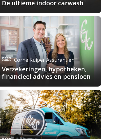
De ultieme indoor carwash
Corné Kuiper Assurantiën
Verzekeringen, hypotheken,
financieel advies en pensioen