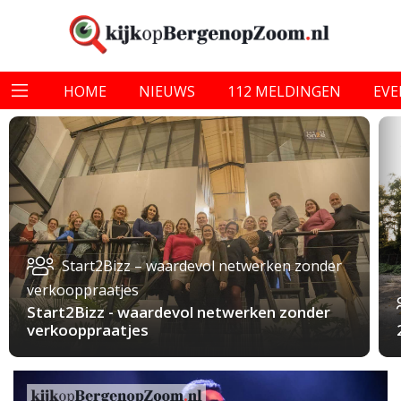
HOME
NIEUWS
112 MELDINGEN
EV
Start2Bizz – waardevol netwerken zonder
verkooppraatjes
Start2Bizz - waardevol netwerken zonder
verkooppraatjes