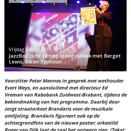
Vrijdag 5 April 2019
JazzBoZ richt zich op breed publiek met Berget
Lewis, Do en Typhoon
Voorzitter Peter Mennes in gesprek met wethouder
Evert Weys, en aansluitend met directeur Ed
Vreman van Rabobank Zuidwest-Brabant, tijdens de
bekendmaking van het programma. Daarbij door
zorgt straatorkest Brandaris voor de muzikale
omlijsting. Brandaris figureert ook op de
achtergrondfoto van de nieuwe poster; orkestlid
Roger van Dijk laat de zaal het ontwerp zien. (Tekst: