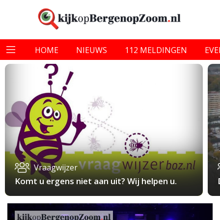
HOME
NIEUWS
112 MELDINGEN
EV
Vraagwijzer
Komt u ergens niet aan uit? Wij helpen u.