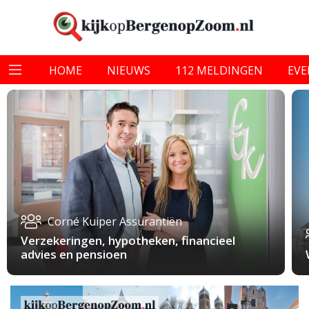
HOME
NIEUWS
112 MELDINGEN
EV
Corné Kuiper Assurantiën
Verzekeringen, hypotheken, financieel
advies en pensioen