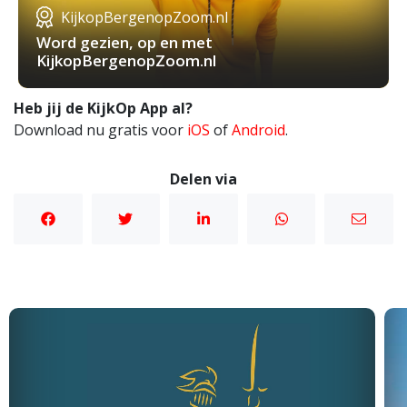
KijkopBergenopZoom.nl
Word gezien, op en met
KijkopBergenopZoom.nl
Heb jij de KijkOp App al?
Download nu gratis voor
iOS
of
Android
.
Delen via