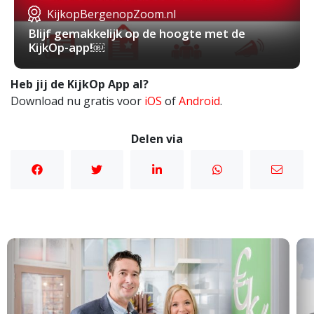
KijkopBergenopZoom.nl
Blijf gemakkelijk op de hoogte met de
KijkOp-app!￼
Heb jij de KijkOp App al?
Download nu gratis voor
iOS
of
Android
.
Delen via