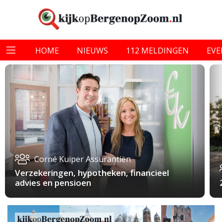
HOME
NIEUWS
112 MELDINGEN
EV
Corné Kuiper Assurantiën
Verzekeringen, hypotheken, financieel
advies en pensioen