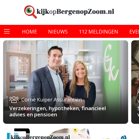
HOME
NIEUWS
112 MELDINGEN
EV
Corné Kuiper Assurantiën
Verzekeringen, hypotheken, financieel
advies en pensioen