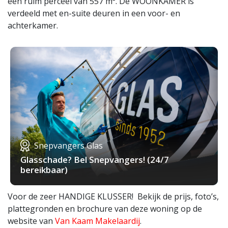
een ruim perceel van 557 m². De WOONKAMER is
verdeeld met en-suite deuren in een voor- en
achterkamer.
Snepvangers Glas
Glasschade? Bel Snepvangers! (24/7
bereikbaar)
Voor de zeer HANDIGE KLUSSER! Bekijk de prijs, foto’s,
plattegronden en brochure van deze woning op de
website van
Van Kaam Makelaardij
.