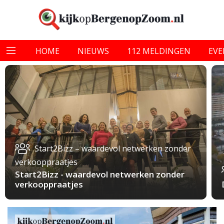
HOME
NIEUWS
112 MELDINGEN
EV
Start2Bizz – waardevol netwerken zonder
verkooppraatjes
Start2Bizz - waardevol netwerken zonder
verkooppraatjes