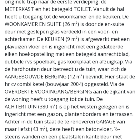
originele trap naar de eerste verdieping, de
METERKAST en het betegeld TOILET. Vanuit de hal
heeft u toegang tot de woonkamer en de keuken. De
WOONKAMER EN SUITE (26 m²) is door de en-suite
deur met geslepen glas verdeeld in een voor- en
achterkamer. De KEUKEN (9 m²) is afgewerkt met een
plavuizen vloer en is ingericht met een gedateerde
eiken hoekopstelling met een betegeld aanrechtblad,
dubbele rvs spoelbak, gas kookplaat en afzuigkap. Via
de hardhouten deur betreedt u de tuin, waar zich de
AANGEBOUWDE BERGING (12 m²) bevindt. Hier staat de
hr cv combi ketel (bouwjaar 2004) opgesteld. Via de
OVERDEKTE VOORINGANG/BERGING aan de zijkant van
de woning heeft u toegang tot de tuin. De
ACHTERTUIN (380 m²) is op het westen gelegen en is
ingericht met een gazon, plantenborders en terrassen.
Achter in de tuin staat de te renoveren GARAGE van
maar liefst (43 m²), deze heeft een betonvloer, ½-
steens wanden en een plaatstalen kanteldeur met