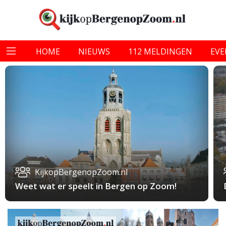
HOME
NIEUWS
112 MELDINGEN
EV
KijkopBergenopZoom.nl
Weet wat er speelt in Bergen op Zoom!