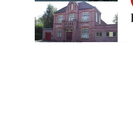
Maandag 6 Maart 2017
Overeenkomst t
geboortezorgnet
zorgverzekeraar