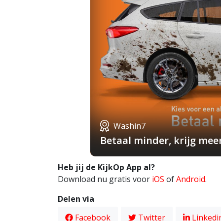
Washin7
Betaal minder, krijg mee
Heb jij de KijkOp App al?
Download nu gratis voor
iOS
of
Android
.
Delen via
Facebook
Twitter
Linkedi