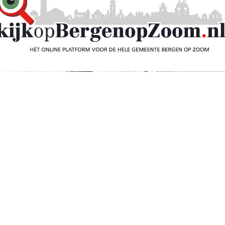
ussen
werk Qocon en