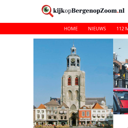
HOME
NIEUWS
112 