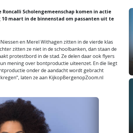
e Roncalli Scholengemeenschap komen in actie
g 10 maart in de binnenstad om passanten uit te
iessen en Merel Withagen zitten in de vierde klas
chter zitten ze niet in de schoolbanken, dan staan de
kt protestbord in de stad. Ze delen daar ook flyers
hun mening over bontproductie uiteenzet. En die liegt
bontproductie onder de aandacht wordt gebracht
erkregen", laten ze aan KijkopBergenopZoom.nl