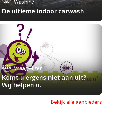
Washin7
De ultieme indoor carwash
Vraagwijzer
Komt u ergens niet aan uit?
Wij helpen u.
Bekijk alle aanbieders