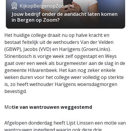
KijkopBergenopZoom.nl
Jouw bedrijf onder de aandacht laten komen
in Bergen op Zoom?
Het huidige college draait nu op halve kracht en
bestaat feitelijk uit de wethouders Van der Velden
(GBWP), Jacobs (VVD) en Harijgens (GroenLinks).
Stinenbosch is vorige week zelf opgestapt en Weys
gaat over een week als burgemeester aan de slag in de
gemeente Hilvarenbeek. Het kan nog zeker enkele
weken duren voor het college weer volledig op sterkte
is, zo heeft wethouder Harijgens woensdagmorgen
bevestigd.
Mo
tie van wantrouwen weggestemd
Afgelopen donderdag heeft Lijst Linssen een motie van
wantrouwen ingediend waarin ook deze drie