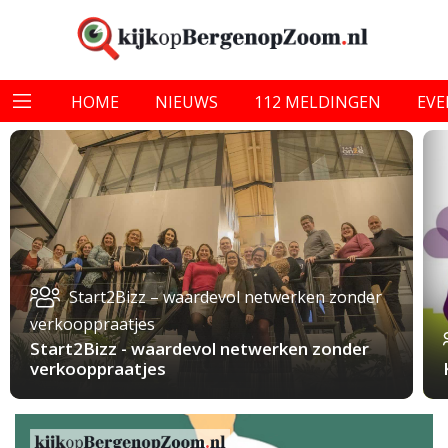
HOME
NIEUWS
112 MELDINGEN
EV
Start2Bizz – waardevol netwerken zonder
verkooppraatjes
Start2Bizz - waardevol netwerken zonder
verkooppraatjes