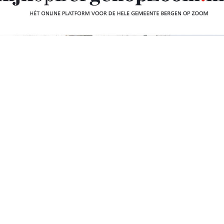
…
iddels al ruim drie weken oud en tóch zijn de
d verdwenen. Ondanks de gemeentelijke
der rondslingerende bomen te vinden. Zoals bij