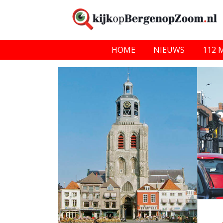
HOME
NIEUWS
112 