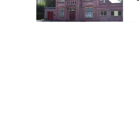
Zondag 22 Januari 2017
Oh denneboom
BERGEN OP ZOOM – Het nieuwe jaar is inm
kerstbomen nog niet uit het straatbeel
inzamelingspogingen zijn er nog her en 