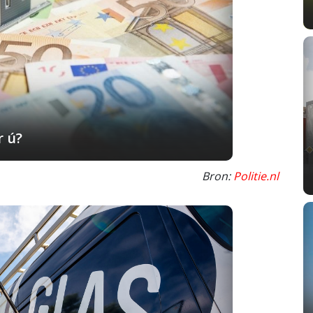
r ú?
Bron:
Politie.nl