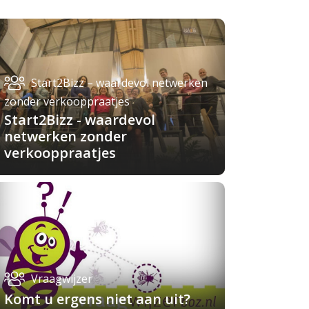
Start2Bizz – waardevol netwerken
zonder verkooppraatjes
Start2Bizz - waardevol
netwerken zonder
verkooppraatjes
Vraagwijzer
Komt u ergens niet aan uit?