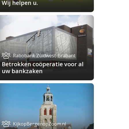
Wij helpen u.
Rabobank Zuidwest-Brabant
Betrokken coöperatie voor al
uw bankzaken
KijkopBergenopZoom.nl