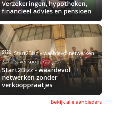
Verzekeringen, hypotheken,
financieel advies en pensioen
Start2Bizz – waardevol netwerken
zonder verkooppraatjes
Start2Bizz - waardevol
netwerken zonder
verkooppraatjes
Bekijk alle aanbieders