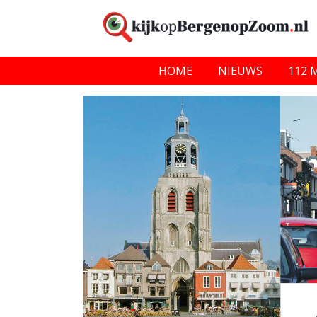
HOME
NIEUWS
112 