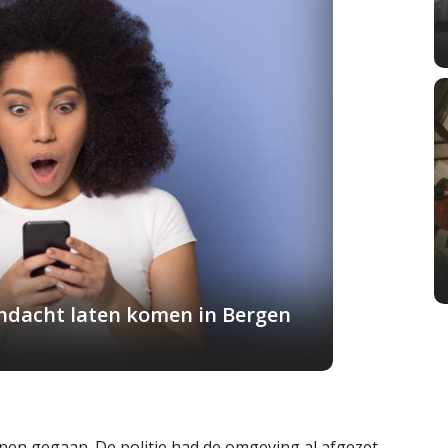
andacht laten komen in Bergen
en gegaan. De politie had de omgeving al afgezet