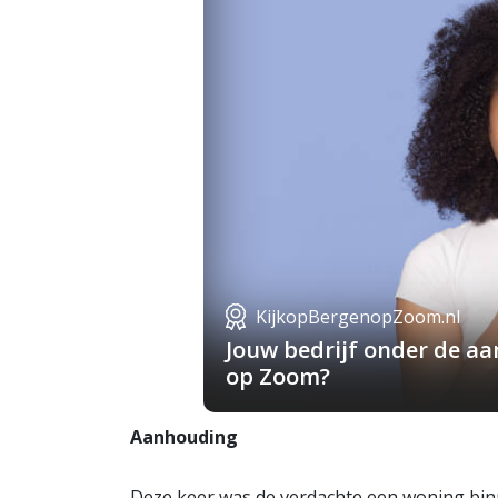
KijkopBergenopZoom.nl
Jouw bedrijf onder de a
op Zoom?
Aanhouding
Deze keer was de verdachte een woning binn