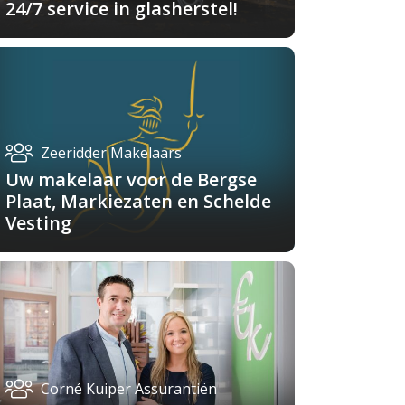
24/7 service in glasherstel!
Zeeridder Makelaars
Uw makelaar voor de Bergse
Plaat, Markiezaten en Schelde
Vesting
Corné Kuiper Assurantiën