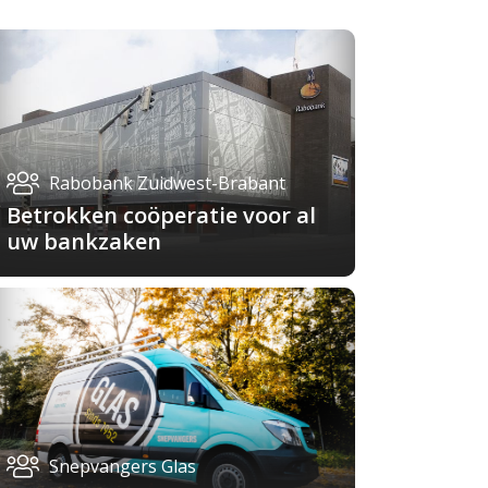
Rabobank Zuidwest-Brabant
Betrokken coöperatie voor al
uw bankzaken
Snepvangers Glas