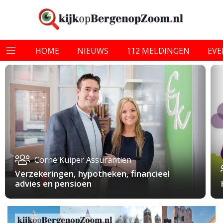
HOME
NIEUWS
112 MELDINGEN
EV
Corné Kuiper Assurantiën
Verzekeringen, hypotheken, financieel
advies en pensioen