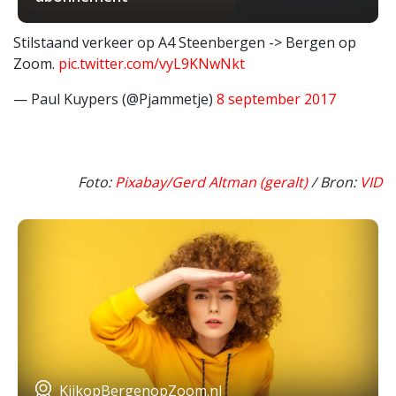
Stilstaand verkeer op A4 Steenbergen -> Bergen op
Zoom.
pic.twitter.com/vyL9KNwNkt
— Paul Kuypers (@Pjammetje)
8 september 2017
Foto:
Pixabay/Gerd Altman (geralt)
/ Bron:
VID
KijkopBergenopZoom.nl