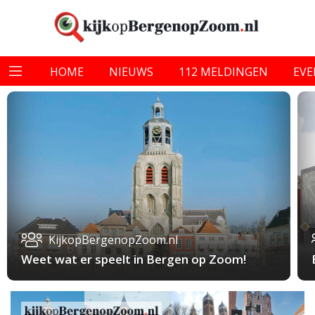
HOME
NIEUWS
112 MELDINGEN
EV
KijkopBergenopZoom.nl
Weet wat er speelt in Bergen op Zoom!