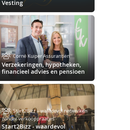
Vesting
Corné Kuiper Assurantiën
Verzekeringen, hypotheken,
financieel advies en pensioen
Start2Bizz – waardevol netwerken
zonder verkooppraatjes
Start2Bizz - waardevol