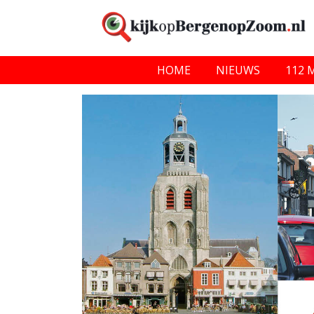
HOME
NIEUWS
112 