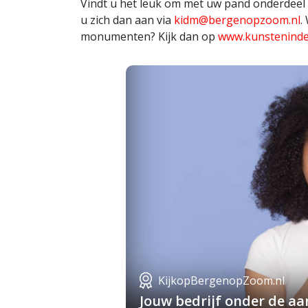
Vindt u het leuk om met uw pand onderdeel
u zich dan aan via
kidm@bergenopzoom.nl
.
monumenten? Kijk dan op
www.kunstenind
KijkopBergenopZoom.nl
Jouw bedrijf onder de a