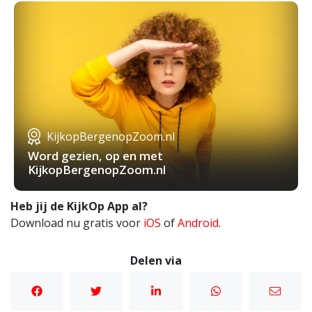
KijkopBergenopZoom.nl
Word gezien, op en met
KijkopBergenopZoom.nl
Heb jij de KijkOp App al?
Download nu gratis voor
iOS
of
Android
.
Delen via