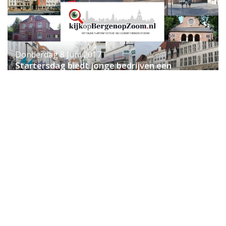
Donderdag 8 Juni 2017
Startersdag biedt jonge bedrijven een
startpunt voor succes
WEST-BRABANT – Op woensdag 21 juni vindt in het
Kellebeek College in Roosendaal de Startersdag
voor startende ondernemers uit West-Brabant
plaats. Deze startersdag staat in het teken van
kennisdeling, advisering en netwerken en is van
grote toegevoegde waarde voor mensen die de
ondernemer in zich hebben gevonden en
geïnteresseerd zijn in het starten van een eigen
onderneming.