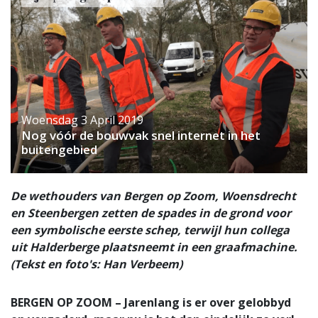
Woensdag 3 April 2019
Nog vóór de bouwvak snel internet in het
buitengebied
De wethouders van Bergen op Zoom, Woensdrecht
en Steenbergen zetten de spades in de grond voor
een symbolische eerste schep, terwijl hun collega
uit Halderberge plaatsneemt in een graafmachine.
(Tekst en foto's: Han Verbeem)
BERGEN OP ZOOM – Jarenlang is er over gelobbyd