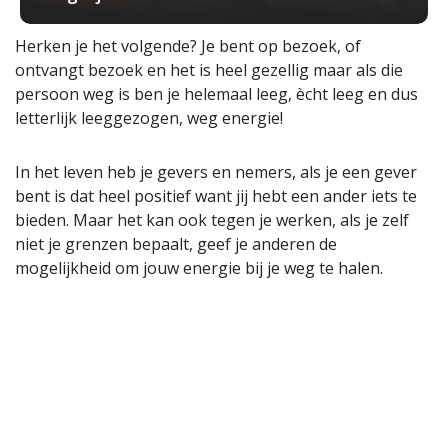
Herken je het volgende? Je bent op bezoek, of
ontvangt bezoek en het is heel gezellig maar als die
persoon weg is ben je helemaal leeg, ècht leeg en dus
letterlijk leeggezogen, weg energie!
In het leven heb je gevers en nemers, als je een gever
bent is dat heel positief want jij hebt een ander iets te
bieden. Maar het kan ook tegen je werken, als je zelf
niet je grenzen bepaalt, geef je anderen de
mogelijkheid om jouw energie bij je weg te halen.
Zolang jij de deur wagenwijd open laat staan, kunnen
anderen gewoon bij jouw energie en het is aan jou in
hoeverre je dat toelaat. Het wil dus niet zeggen dat
mensen met opzet je energie weg roven, maar het is
iets natuurlijks als jij iets te geven hebt trekt dat
mensen aan.