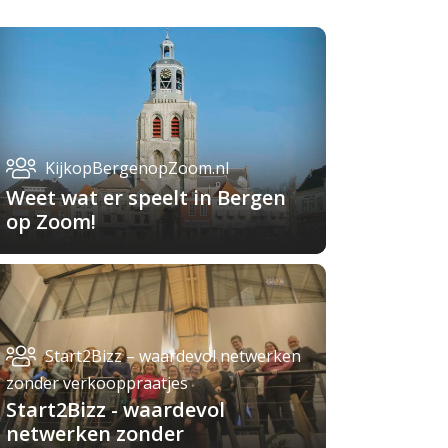
KijkopBergenopZoom.nl
Weet wat er speelt in Bergen
op Zoom!
Start2Bizz – waardevol netwerken
zonder verkooppraatjes
Start2Bizz - waardevol
netwerken zonder