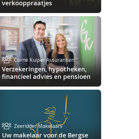
verkooppraatjes
Corné Kuiper Assurantiën
Verzekeringen, hypotheken,
financieel advies en pensioen
Zeeridder Makelaars
Uw makelaar voor de Bergse