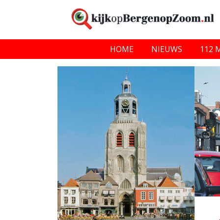
HOME
NIEUWS
112 