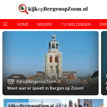
HOME
NIEUWS
112 MELDINGEN
EV
KijkopBergenopZoom.nl
Weet wat er speelt in Bergen op Zoom!