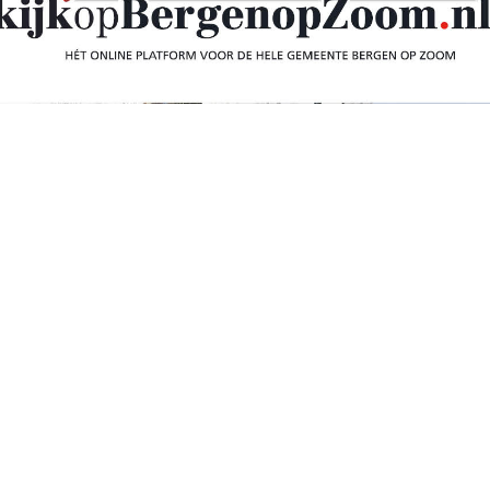
nieuws: Een warm
kkersechtpaar