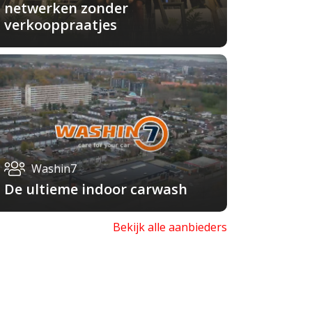
netwerken zonder
verkooppraatjes
Washin7
De ultieme indoor carwash
Bekijk alle aanbieders