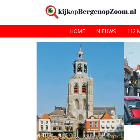
HOME
NIEUWS
112 