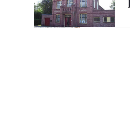
Dinsdag 7 Februari 2017
Binnenstadslab-
bad voor een ba
INGEZONDEN MEDEDELING