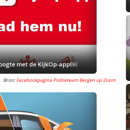
 hoogte met de KijkOp-app!￼
Bron:
Facebookpagina Politieteam Bergen op Zoom