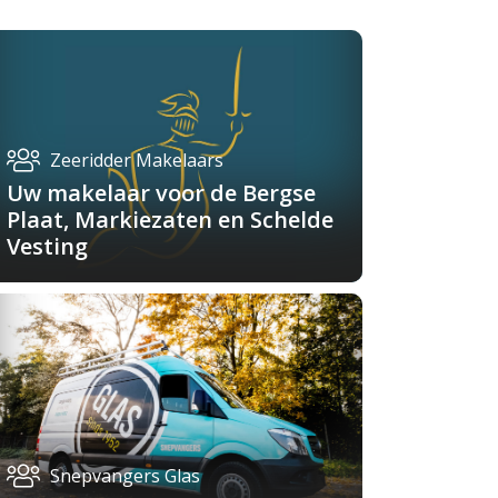
Zeeridder Makelaars
Uw makelaar voor de Bergse
Plaat, Markiezaten en Schelde
Vesting
Snepvangers Glas