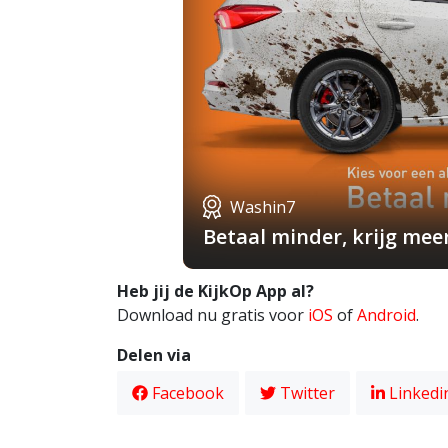
Washin7
Betaal minder, krijg mee
Heb jij de KijkOp App al?
Download nu gratis voor
iOS
of
Android
.
Delen via
Facebook
Twitter
Linkedi