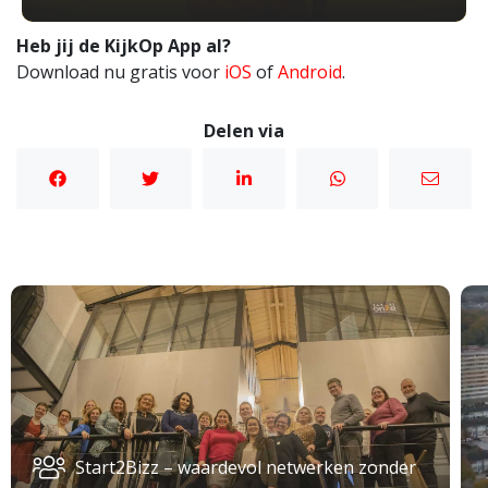
Heb jij de KijkOp App al?
Download nu gratis voor
iOS
of
Android
.
Delen via
Start2Bizz – waardevol netwerken zonder