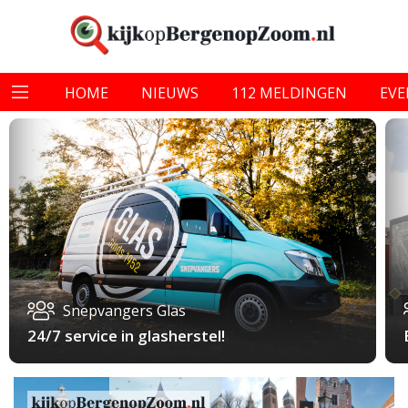
HOME
NIEUWS
112 MELDINGEN
EV
Snepvangers Glas
24/7 service in glasherstel!