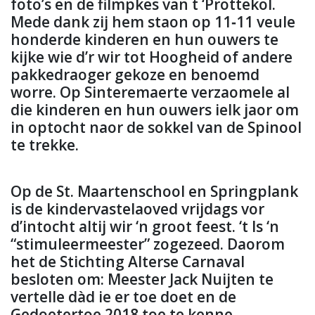
foto’s en de filmpkes van t ‘Prottekol.
Mede dank zij hem staon op 11‐11 veule
honderde kinderen en hun ouwers te
kijke wie d’r wir tot Hoogheid of andere
pakkedraoger gekoze en benoemd
worre. Op Sinteremaerte verzaomele al
die kinderen en hun ouwers ielk jaor om
in optocht naor de sokkel van de Spinool
te trekke.
Op de St. Maartenschool en Springplank
is de kindervastelaoved vrijdags vor
d’intocht altij wir ‘n groot feest. ‘t Is ‘n
“stimuleermeester” zogezeed. Daorom
het de Stichting Alterse Carnaval
besloten om: Meester Jack Nuijten te
vertelle dàd ie er toe doet en de
Gedoetertoe 2018 toe te kenne.