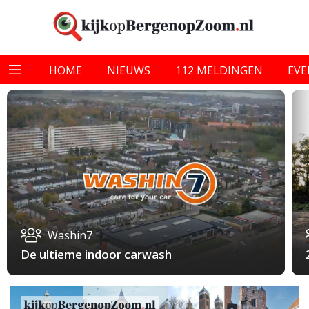
HOME
NIEUWS
112 MELDINGEN
EV
Washin7
De ultieme indoor carwash