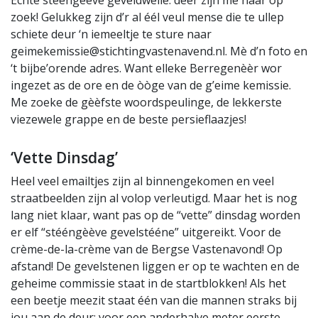
zoek! Gelukkeg zijn d’r al éél veul mense die te ullep
schiete deur ‘n iemeeltje te sture naar
geimekemissie@stichtingvastenavend.nl. Mè d’n foto en
‘t bijbe’orende adres. Want elleke Berregenèèr wor
ingezet as de ore en de òòge van de g’eime kemissie.
Me zoeke de gèèfste woordspeulinge, de lekkerste
viezewele grappe en de beste persieflaazjes!
‘Vette Dinsdag’
Heel veel emailtjes zijn al binnengekomen en veel
straatbeelden zijn al volop verleutigd. Maar het is nog
lang niet klaar, want pas op de “vette” dinsdag worden
er elf “stééngèève gevelstééne” uitgereikt. Voor de
crème-de-la-crème van de Bergse Vastenavond! Op
afstand! De gevelstenen liggen er op te wachten en de
geheime commissie staat in de startblokken! Als het
een beetje meezit staat één van die mannen straks bij
jou aan de deur: voor een anderhalve meter eerste