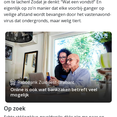
om te lachen! Zodat je denkt: “Wat een vondst!” En
eigenlijk op zo’n manier dat elke voorbij-ganger op
veilige afstand wordt bevangen door het vastenavond-
virus dat ondergronds, maar welig tiert.
Rabobank Zuidwest-Brabant
Online is ook wat bankzaken betreft veel
mogelijk
Op zoek
Echte stééngèève geveldweile: dèèr zijn me naar op