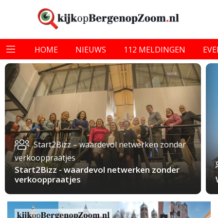
HOME
NIEUWS
112 MELDINGEN
EV
Start2Bizz – waardevol netwerken zonder
verkooppraatjes
Start2Bizz - waardevol netwerken zonder
verkooppraatjes