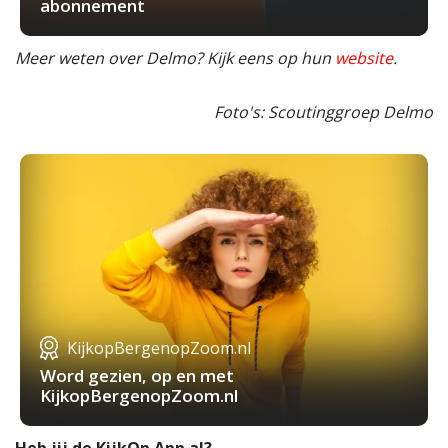
abonnement
Meer weten over Delmo? Kijk eens op hun
website
.
Foto's: Scoutinggroep Delmo
KijkopBergenopZoom.nl
Word gezien, op en met
KijkopBergenopZoom.nl