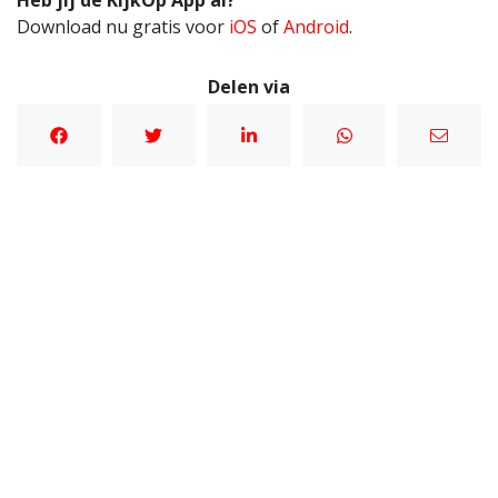
Heb jij de KijkOp App al?
Download nu gratis voor
iOS
of
Android
.
Delen via