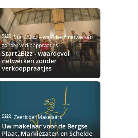
Start2Bizz – waardevol netwerken
zonder verkooppraatjes
Start2Bizz - waardevol
netwerken zonder
verkooppraatjes
Zeeridder Makelaars
Uw makelaar voor de Bergse
Plaat, Markiezaten en Schelde