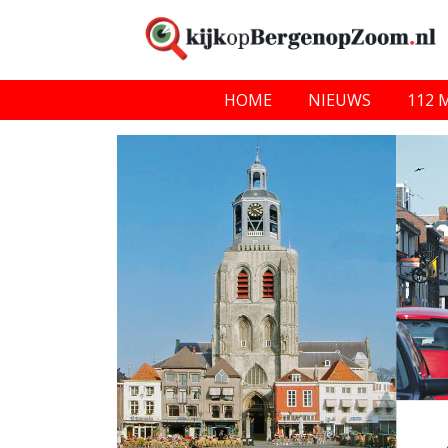
HOME
NIEUWS
112 