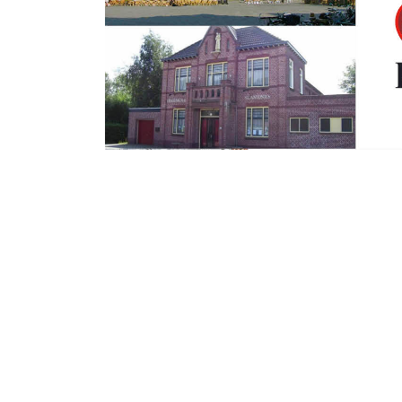
Zondag 24 Januari 2016
Luidruchtige vis
met mes