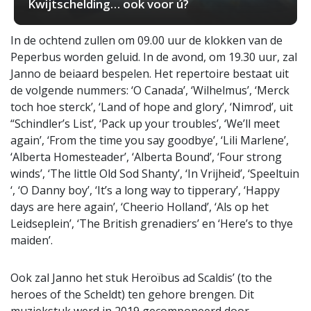
Kwijtschelding… ook voor ú?
In de ochtend zullen om 09.00 uur de klokken van de
Peperbus worden geluid. In de avond, om 19.30 uur, zal
Janno de beiaard bespelen. Het repertoire bestaat uit
de volgende nummers: ‘O Canada’, ‘Wilhelmus’, ‘Merck
toch hoe sterck’, ‘Land of hope and glory’, ‘Nimrod’, uit
“Schindler’s List’, ‘Pack up your troubles’, ‘We’ll meet
again’, ‘From the time you say goodbye’, ‘Lili Marlene’,
‘Alberta Homesteader’, ‘Alberta Bound’, ‘Four strong
winds’, ‘The little Old Sod Shanty’, ‘In Vrijheid’, ‘Speeltuin
‘, ‘O Danny boy’, ‘It’s a long way to tipperary’, ‘Happy
days are here again’, ‘Cheerio Holland’, ‘Als op het
Leidseplein’, ‘The British grenadiers’ en ‘Here’s to thye
maiden’.
Ook zal Janno het stuk Heroïbus ad Scaldis’ (to the
heroes of the Scheldt) ten gehore brengen. Dit