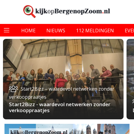
HOME
NIEUWS
112 MELDINGEN
EV
Start2Bizz – waardevol netwerken zonder
verkooppraatjes
Start2Bizz - waardevol netwerken zonder
verkooppraatjes