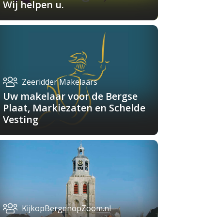
Wij helpen u.
Zeeridder Makelaars
Uw makelaar voor de Bergse
Plaat, Markiezaten en Schelde
Vesting
KijkopBergenopZoom.nl