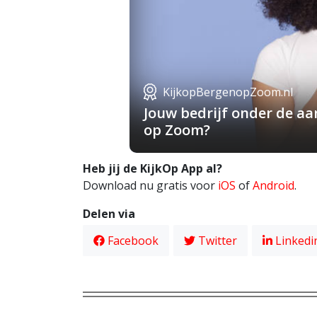
KijkopBergenopZoom.nl
Jouw bedrijf onder de a
op Zoom?
Heb jij de KijkOp App al?
Download nu gratis voor
iOS
of
Android
.
Delen via
Facebook
Twitter
Linkedi