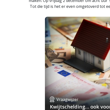
maken. Op vrijdag 2 december om acht uur ’
Tot die tijd is het er even omgetoverd tot 
Vraagwijzer
Kwijtschelding… ook voo