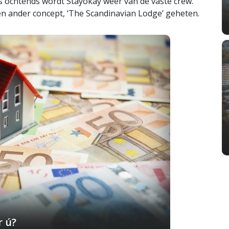
s ochtends wordt Stayokay weer van de vaste crew.
een ander concept, ‘The Scandinavian Lodge’ geheten.
r ú?