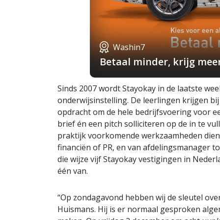
Washin7
Betaal minder, krijg mee
Sinds 2007 wordt Stayokay in de laatste we
onderwijsinstelling. De leerlingen krijgen bi
opdracht om de hele bedrijfsvoering voor e
brief én een pitch solliciteren op de in te vul
praktijk voorkomende werkzaamheden diene
financiën of PR, en van afdelingsmanager t
die wijze vijf Stayokay vestigingen in Neder
één van.
“Op zondagavond hebben wij de sleutel over
Huismans. Hij is er normaal gesproken alg