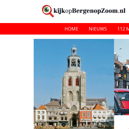
HOME
NIEUWS
112 