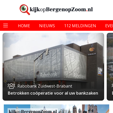
HOME
NIEUWS
112 MELDINGEN
EV
Rabobank Zuidwest-Brabant
Betrokken coöperatie voor al uw bankzaken