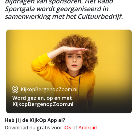
bijdragen van sponsoren. Het Rabo
Sportgala wordt georganiseerd in
samenwerking met het Cultuurbedrijf.
KijkopBergenopZoom.nl
Word gezien, op en met
KijkopBergenopZoom.nl
Heb jij de KijkOp App al?
Download nu gratis voor
iOS
of
Android
.