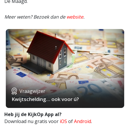
De Maagd.
Meer weten? Bezoek dan de
website
.
Vraagwijzer
Kwijtschelding… ook voor ú?
Heb jij de KijkOp App al?
Download nu gratis voor
iOS
of
Android
.