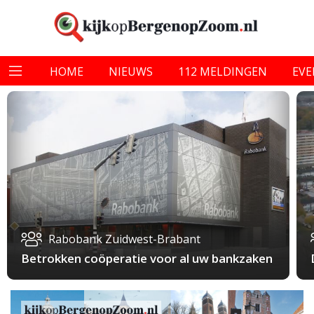
HOME
NIEUWS
112 MELDINGEN
EV
Rabobank Zuidwest-Brabant
Betrokken coöperatie voor al uw bankzaken