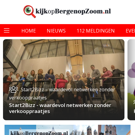
HOME
NIEUWS
112 MELDINGEN
EV
Start2Bizz – waardevol netwerken zonder
verkooppraatjes
Start2Bizz - waardevol netwerken zonder
verkooppraatjes