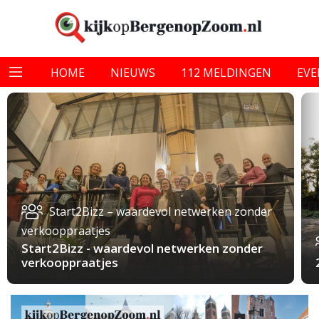
HOME
NIEUWS
112 MELDINGEN
EV
Start2Bizz – waardevol netwerken zonder
verkooppraatjes
Start2Bizz - waardevol netwerken zonder
verkooppraatjes