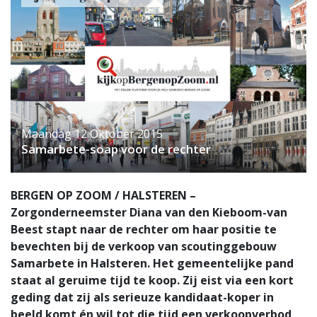
Maandag 12 Oktober 2015
Samarbete-soap voor de rechter
BERGEN OP ZOOM / HALSTEREN –
Zorgonderneemster Diana van den Kieboom-van
Beest stapt naar de rechter om haar positie te
bevechten bij de verkoop van scoutinggebouw
Samarbete in Halsteren. Het gemeentelijke pand
staat al geruime tijd te koop. Zij eist via een kort
geding dat zij als serieuze kandidaat-koper in
beeld komt én wil tot die tijd een verkoopverbod