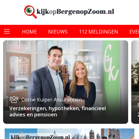
HOME
NIEUWS
112 MELDINGEN
EV
Corné Kuiper Assurantiën
Verzekeringen, hypotheken, financieel
advies en pensioen