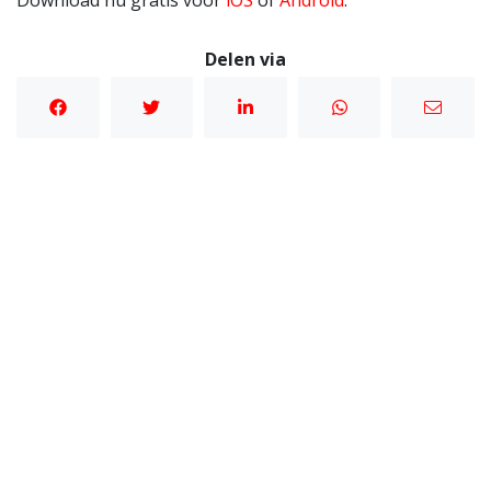
Download nu gratis voor
iOS
of
Android
.
Delen via