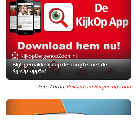
KijkopBergenopZoom.nl
Blijf gemakkelijk op de hoogte met de
KijkOp-app!￼
Foto / bron:
Politieteam Bergen op Zoom