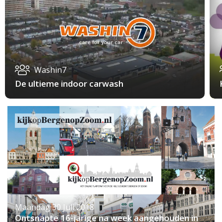
Washin7
De ultieme indoor carwash
Maandag 30 Juli 2018
Ontsnapte 16-jarige na week aangehouden in