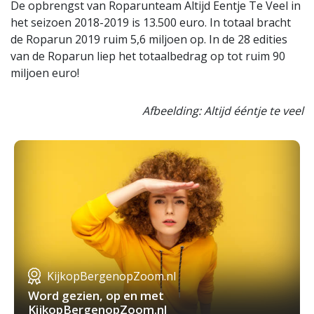
De opbrengst van Roparunteam Altijd Eentje Te Veel in
het seizoen 2018-2019 is 13.500 euro. In totaal bracht
de Roparun 2019 ruim 5,6 miljoen op. In de 28 edities
van de Roparun liep het totaalbedrag op tot ruim 90
miljoen euro!
Afbeelding: Altijd ééntje te veel
KijkopBergenopZoom.nl
Word gezien, op en met
KijkopBergenopZoom.nl