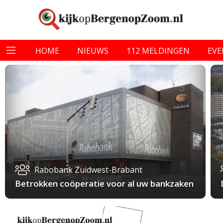
HOME
NIEUWS
112 MELDINGEN
EV
Rabobank Zuidwest-Brabant
Betrokken coöperatie voor al uw bankzaken