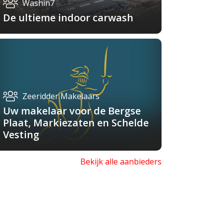
Washin7
De ultieme indoor carwash
Zeeridder Makelaars
Uw makelaar voor de Bergse
Plaat, Markiezaten en Schelde
Vesting
Bekijk alle aanbieders