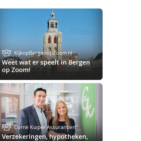
KijkopBergenopZoom.nl
Weet wat er speelt in Bergen
op Zoom!
Corné Kuiper Assurantiën
Verzekeringen, hypotheken,