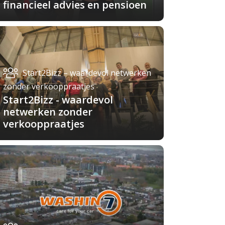
financieel advies en pensioen
Start2Bizz – waardevol netwerken
zonder verkooppraatjes
Start2Bizz - waardevol
netwerken zonder
verkooppraatjes