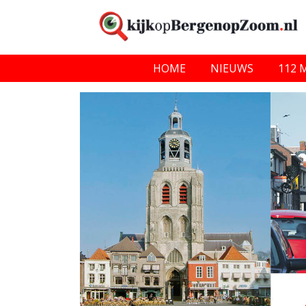
HOME
NIEUWS
112 