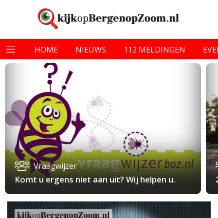
HOME
NIEUWS
112 MELDINGEN
EV
Vraagwijzer
Komt u ergens niet aan uit? Wij helpen u.