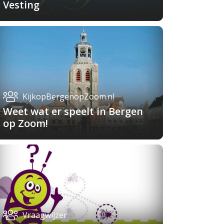
Vesting
KijkopBergenopZoom.nl
Weet wat er speelt in Bergen
op Zoom!
Vraagwijzer