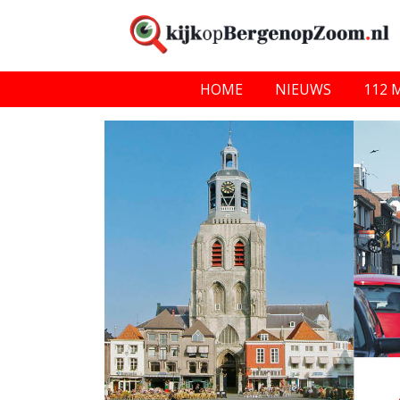
HOME
NIEUWS
112 