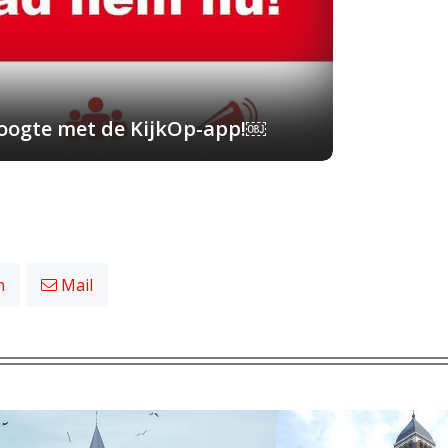
 hoogte met de KijkOp-app!￼
n
Mail