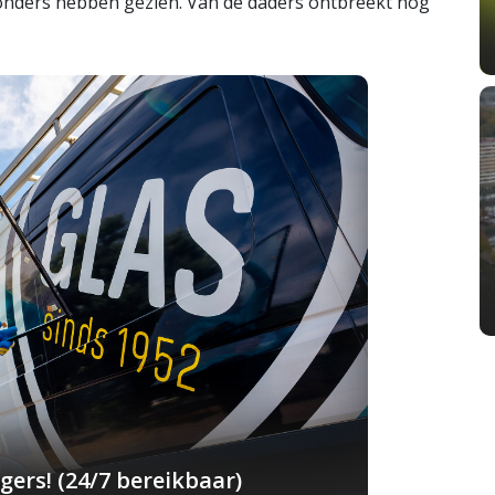
jzonders hebben gezien. Van de daders ontbreekt nog
ers! (24/7 bereikbaar)