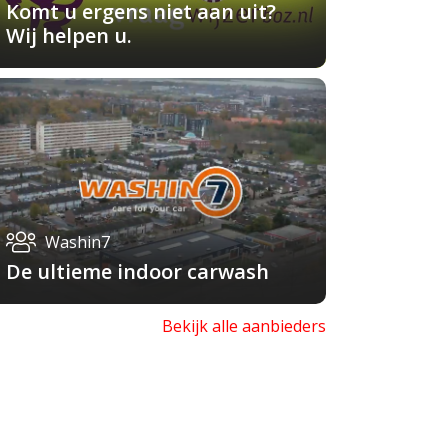
Komt u ergens niet aan uit?
Wij helpen u.
Washin7
De ultieme indoor carwash
Bekijk alle aanbieders