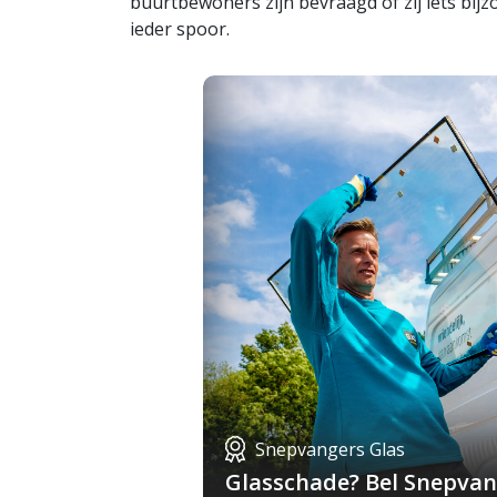
buurtbewoners zijn bevraagd of zij iets bi
ieder spoor.
Snepvangers Glas
Glasschade? Bel Snepvang