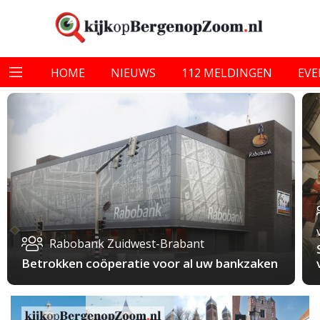
HOME
NIEUWS
112 MELDINGEN
EV
Rabobank Zuidwest-Brabant
Betrokken coöperatie voor al uw bankzaken