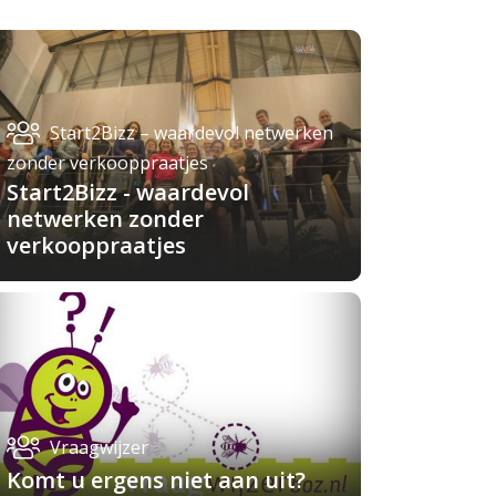
Start2Bizz – waardevol netwerken
zonder verkooppraatjes
Start2Bizz - waardevol
netwerken zonder
verkooppraatjes
Vraagwijzer
Komt u ergens niet aan uit?