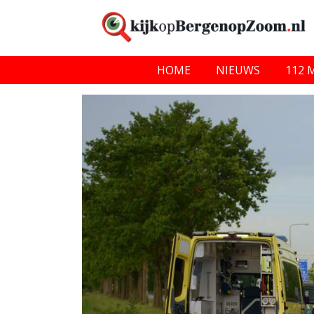
HOME
NIEUWS
112 