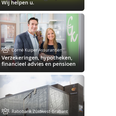
Wij helpen u.
Corné Kuiper Assurantiën
Verzekeringen, hypotheken,
financieel advies en pensioen
Rabobank Zuidwest-Brabant