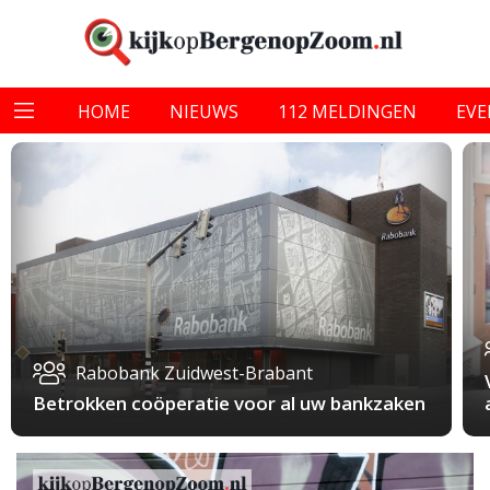
HOME
NIEUWS
112 MELDINGEN
EV
Rabobank Zuidwest-Brabant
Betrokken coöperatie voor al uw bankzaken