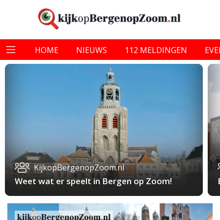
HOME
NIEUWS
112 MELDINGEN
EV
KijkopBergenopZoom.nl
Weet wat er speelt in Bergen op Zoom!