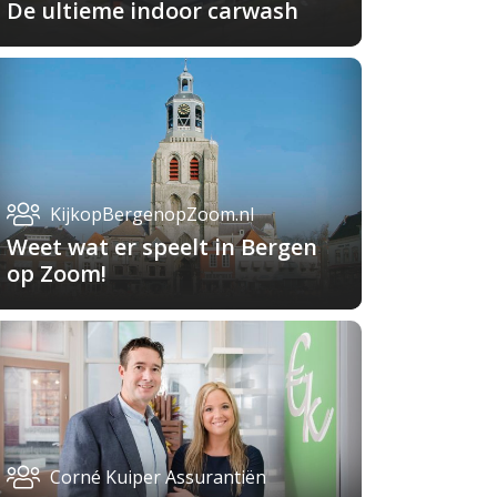
De ultieme indoor carwash
KijkopBergenopZoom.nl
Weet wat er speelt in Bergen
op Zoom!
Corné Kuiper Assurantiën