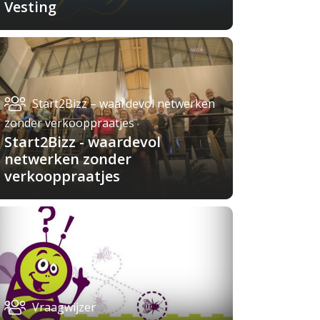
Vesting
Start2Bizz – waardevol netwerken
zonder verkooppraatjes
Start2Bizz - waardevol
netwerken zonder
verkooppraatjes
Vraagwijzer