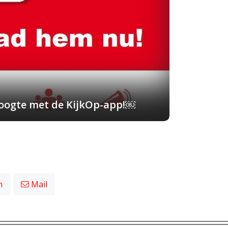
 hoogte met de KijkOp-app!￼
n
Mail