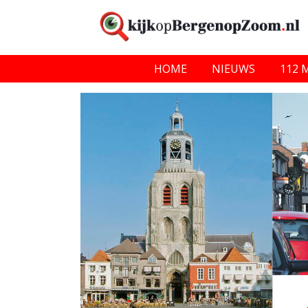
HOME
NIEUWS
112 