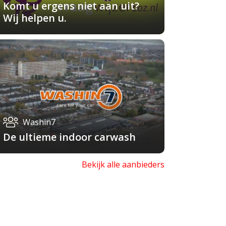
Komt u ergens niet aan uit?
Wij helpen u.
Washin7
De ultieme indoor carwash
Bekijk alle aanbieders