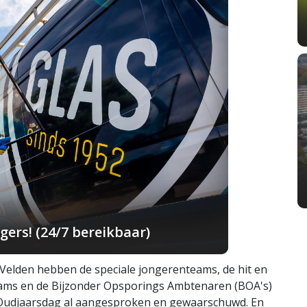
ers! (24/7 bereikbaar)
Velden hebben de speciale jongerenteams, de hit en
ams en de Bijzonder Opsporings Ambtenaren (BOA's)
p Oudjaarsdag al aangesproken en gewaarschuwd. En