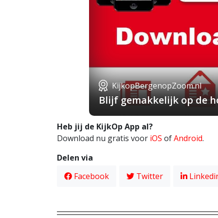
KijkopBergenopZoom.nl
Blijf gemakkelijk op de
Heb jij de KijkOp App al?
Download nu gratis voor
iOS
of
Android
.
Delen via
Facebook
Twitter
Linkedi