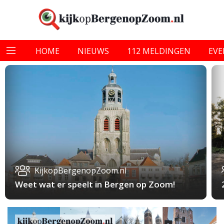
HOME
NIEUWS
112 MELDINGEN
EV
KijkopBergenopZoom.nl
Weet wat er speelt in Bergen op Zoom!