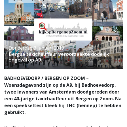
Donderdag 3 Januari 2019
Bergse taxichauffeur veroorzaakte dodelijk
ongeval op A9
BADHOEVEDORP / BERGEN OP ZOOM –
Woensdagavond zijn op de A9, bij Badhoevedorp,
twee inwoners van Amsterdam doodgereden door
een 40-jarige taxichauffeur uit Bergen op Zoom. Na
een speekseltest bleek hij THC (hennep) te hebben
gebruikt.