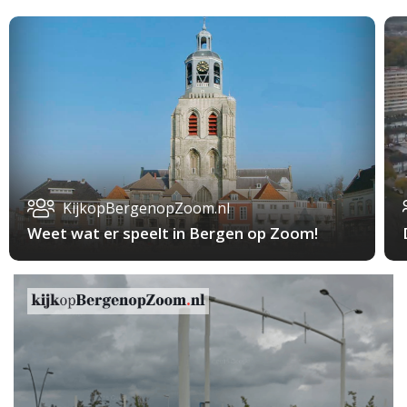
KijkopBergenopZoom.nl
Weet wat er speelt in Bergen op Zoom!