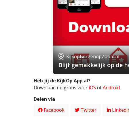
KijkopBergenopZoom.nl
Blijf gemakkelijk op de
Heb jij de KijkOp App al?
Download nu gratis voor
iOS
of
Android
.
Delen via
Facebook
Twitter
Linkedi