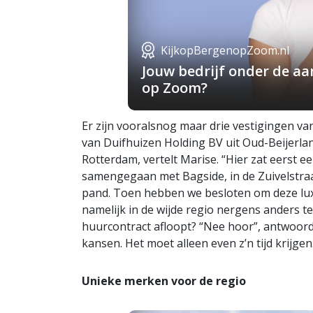
KijkopBergenopZoom.nl
Jouw bedrijf onder de a
op Zoom?
Er zijn vooralsnog maar drie vestigingen 
van Duifhuizen Holding BV uit Oud-Beijerlan
Rotterdam, vertelt Marise. “Hier zat eerst e
samengegaan met Bagside, in de Zuivelstraat
pand. Toen hebben we besloten om deze luxe
namelijk in de wijde regio nergens anders t
huurcontract afloopt? “Nee hoor”, antwoordt
kansen. Het moet alleen even z’n tijd krijgen
Unieke merken voor de regio