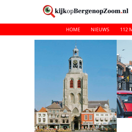
HOME
NIEUWS
112 