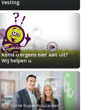
Vesting
Vraagwijzer
Komt u ergens niet aan uit?
Wij helpen u.
Corné Kuiper Assurantiën