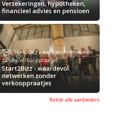
Verzekeringen, hypotheken,
financieel advies en pensioen
Start2Bizz – waardevol netwerken
zonder verkooppraatjes
Start2Bizz - waardevol
netwerken zonder
verkooppraatjes
Bekijk alle aanbieders