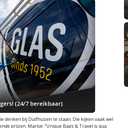
ers! (24/7 bereikbaar)
 denken bij Duifhuizen te staan. Die kijken vaak wel
nde prijzen. Marise: “Unique Bags & Travel is qua