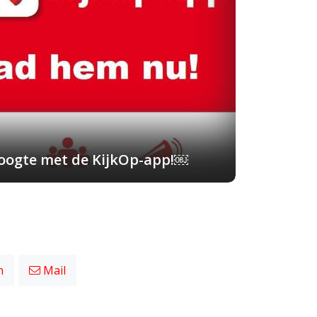
 hoogte met de KijkOp-app!￼
n
Mail