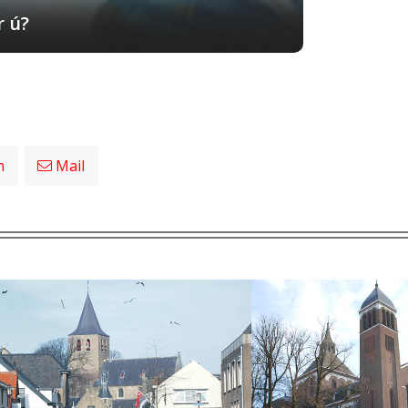
r ú?
n
Mail