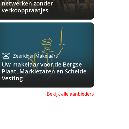
netwerken zonder
verkooppraatjes
Zeeridder Makelaars
Uw makelaar voor de Bergse
Plaat, Markiezaten en Schelde
Vesting
Bekijk alle aanbieders