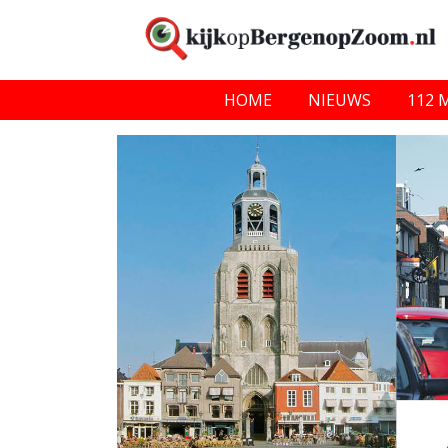
HOME
NIEUWS
112 