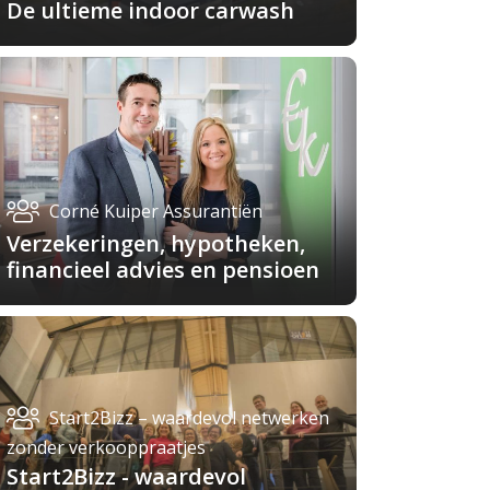
De ultieme indoor carwash
Corné Kuiper Assurantiën
Verzekeringen, hypotheken,
financieel advies en pensioen
Start2Bizz – waardevol netwerken
zonder verkooppraatjes
Start2Bizz - waardevol