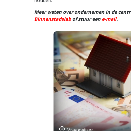
houden.”
Meer weten over ondernemen in de cent
Binnenstadslab
of stuur een
e-mail
.
Vraagwijzer