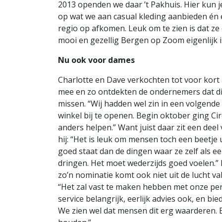
2013 openden we daar ’t Pakhuis. Hier kun 
op wat we aan casual kleding aanbieden én
regio op afkomen. Leuk om te zien is dat z
mooi en gezellig Bergen op Zoom eigenlijk i
Nu ook voor dames
Charlotte en Dave verkochten tot voor kort
mee en zo ontdekten de ondernemers dat di
missen. “Wij hadden wel zin in een volgend
winkel bij te openen. Begin oktober ging C
anders helpen.” Want juist daar zit een deel
hij: “Het is leuk om mensen toch een beetje 
goed staat dan de dingen waar ze zelf als ee
dringen. Het moet wederzijds goed voelen.” B
zo’n nominatie komt ook niet uit de lucht va
“Het zal vast te maken hebben met onze per
service belangrijk, eerlijk advies ook, en b
We zien wel dat mensen dit erg waarderen. 