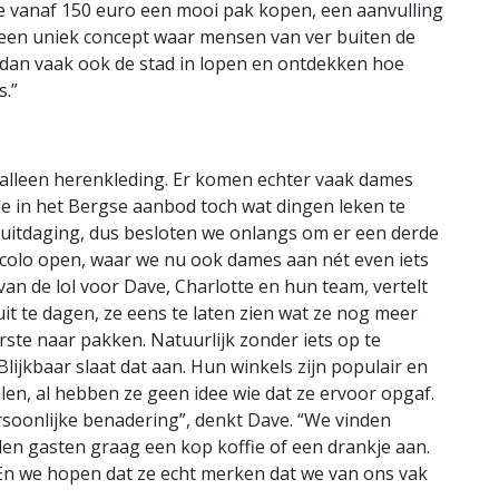
je vanaf 150 euro een mooi pak kopen, een aanvulling
 een uniek concept waar mensen van ver buiten de
e dan vaak ook de stad in lopen en ontdekken hoe
s.”
 alleen herenkleding. Er komen echter vaak dames
e in het Bergse aanbod toch wat dingen leken te
e uitdaging, dus besloten we onlangs om er een derde
ircolo open, waar we nu ook dames aan nét even iets
 van de lol voor Dave, Charlotte en hun team, vertelt
uit te dagen, ze eens te laten zien wat ze nog meer
rste naar pakken. Natuurlijk zonder iets op te
lijkbaar slaat dat aan. Hun winkels zijn populair en
llen, al hebben ze geen idee wie dat ze ervoor opgaf.
soonlijke benadering”, denkt Dave. “We vinden
ieden gasten graag een kop koffie of een drankje aan.
En we hopen dat ze echt merken dat we van ons vak