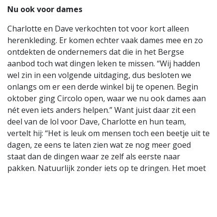
Nu ook voor dames
Charlotte en Dave verkochten tot voor kort alleen
herenkleding. Er komen echter vaak dames mee en zo
ontdekten de ondernemers dat die in het Bergse
aanbod toch wat dingen leken te missen. “Wij hadden
wel zin in een volgende uitdaging, dus besloten we
onlangs om er een derde winkel bij te openen. Begin
oktober ging Circolo open, waar we nu ook dames aan
nét even iets anders helpen.” Want juist daar zit een
deel van de lol voor Dave, Charlotte en hun team,
vertelt hij: “Het is leuk om mensen toch een beetje uit te
dagen, ze eens te laten zien wat ze nog meer goed
staat dan de dingen waar ze zelf als eerste naar
pakken. Natuurlijk zonder iets op te dringen. Het moet
wederzijds goed voelen.” Blijkbaar slaat dat aan. Hun
winkels zijn populair en zo’n nominatie komt ook niet
uit de lucht vallen, al hebben ze geen idee wie dat ze
ervoor opgaf. “Het zal vast te maken hebben met onze